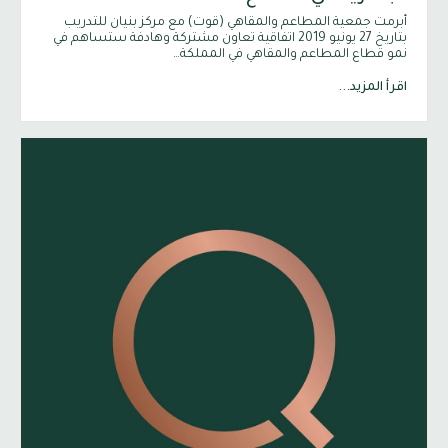
أبرمت جمعية المطاعم والمقاهي (قوت) مع مركز بنيان للتدريب
بتاريخ 27 يونيو 2019 اتفاقية تعاون مشتركة وهادفة ستساهم في
نمو قطاع المطاعم والمقاهي في المملكة…
اقرأ المزيد...