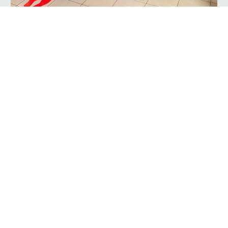
,
|
مارس 15, 2020
Members only ar
أخبار
“البلديات” تمنع الطلب المحلي في
المطاعم والمقاهي
أصدرت وزارة الشؤون البلدية والقروية قرار يقضي بمنع الأكل
والشرب داخل المطاعم و المقاهي سواء المفتوحة أو المغلقة في
جميع أنحاء المملكة, وسيقتصر تقديم الخدمة…
اقرأ المزيد...