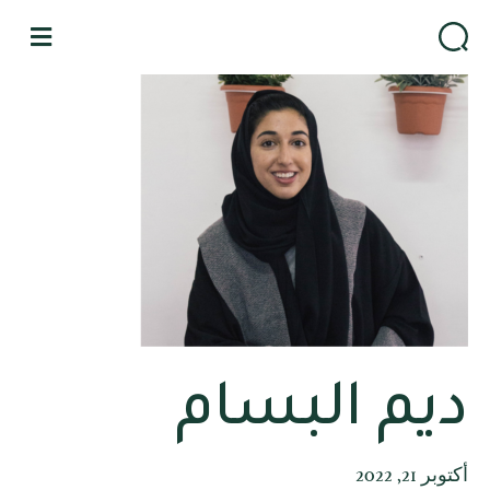
ا
ل
ق
ا
ئ
م
ة
ديم البسام
أكتوبر 21, 2022