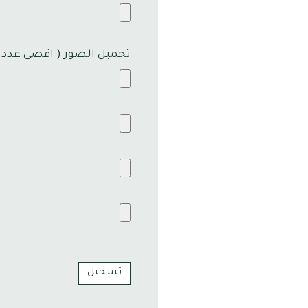
تحميل الصور ( اقصى عدد ٤ صور )