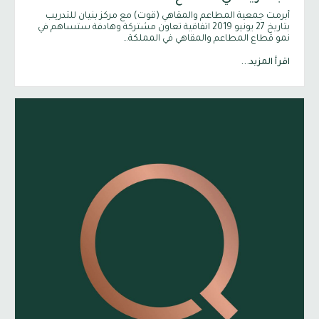
أبرمت جمعية المطاعم والمقاهي (قوت) مع مركز بنيان للتدريب
بتاريخ 27 يونيو 2019 اتفاقية تعاون مشتركة وهادفة ستساهم في
نمو قطاع المطاعم والمقاهي في المملكة…
اقرأ المزيد...