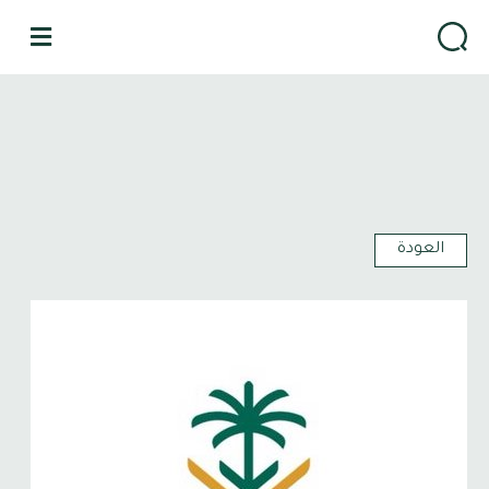
القا
العودة