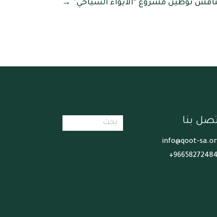
اقش توطين مشروع “الايواء السياحي” →
تصل بنا
info@qoot-sa.o
96658272484