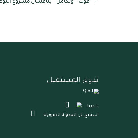
← “قوت ” وتكامل ” يناقشان مشروع التو
تذوق المستقبل
تابعنا:
استمع إلى المدونة الصوتية: