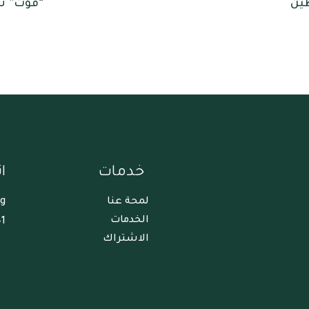
طين
“قوت” تن
خدمات
ا
لمحة عنا
rg
الخدمات
1+
الاشتراك