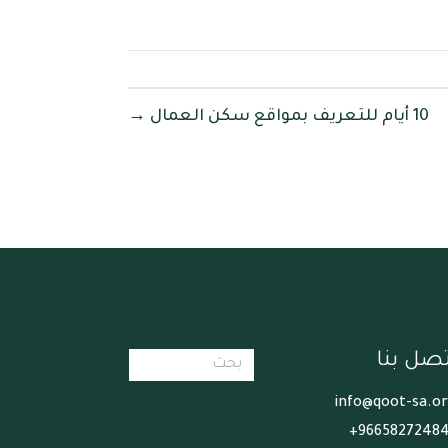
10 أيام للتعريف بمواقع سكن العمال →
تصل بنا
info@qoot-sa.o
96658272484