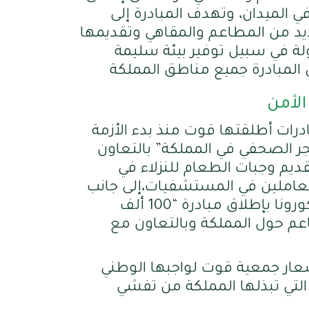
ي الميدان، وتهدف المبادرة إلى
ديد من المطاعم والمقاهي وتقديمها
ولة في سبيل توفير بيئة سليمة
المبادرة جميع مناطق المملكة
لأمن
بادرات أطلقتها قوت منذ بدء الأزمة
ر الصحفي في المملكة” بالتعاون
يم وجبات الطعام للنزلاء في
العاملين في المستشفيات،إلى جانب
دعمها للأسر المتعففة خلال أزمة كورونا بإطلاق مبادرة “100 ألف
م حول المملكة وبالتعاون مع
عار جمعية قوت لواجبها الوطني
لتي تبذلها المملكة من تفشي