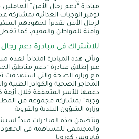
مبادرة “دعم رجال الأمن” العاملين ف
توفير الوجبات الغذائية بمشاركة ع
لرجال الأمن تقديراً لجهودهم المبذ
وآمنة للمواطن والمقيم، كما تغطي 
للاشتراك في مبادرة دعم رجال ا
وتأتي هذه المبادرة امتداداً لعدة م
عبر إطلاق مبادرة “دعم مناطق الحج
مع وزارة الصحة والتي استهدفت تقد
المحاجر الصحية والكوادر الطبية و
وجبة” بمشاركة مجموعة من المطاع
وزارة الشؤون البلدية والقروية
وتتضمن هذه المبادرات مبدأ استش
والمجتمعي للمساهمة في الجهود ا
فايروس كورونا