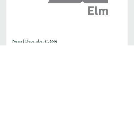
News
|
December 11, 2019
علم وقوت .. اتفاقية تطوير وابتكار
وقعت جمعية المطاعم والمقاهي (قوت) اتفاقية تعاون مع شركة
العِلم لأمن المعلومات لبحث مجالات الشراكة والاستثمار في
تحسين تجربة المستثمر في قطاع المطاعم والمقاهي. وتتمحور…
Read More...